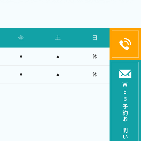
金
土
日
●
▲
休
●
▲
休
W
E
B
予約
・
お問い合わせ