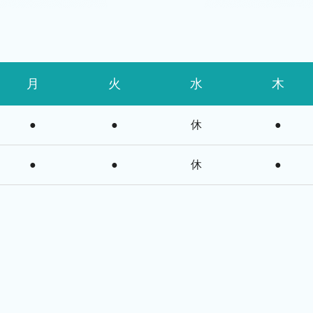
月
火
水
木
●
●
休
●
●
●
休
●